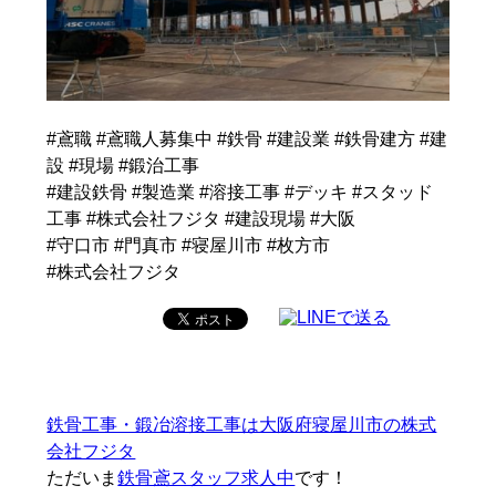
#鳶職 #鳶職人募集中 #鉄骨 #建設業 #鉄骨建方 #建
設 #現場 #鍛治工事
#建設鉄骨 #製造業 #溶接工事 #デッキ #スタッド
工事 #株式会社フジタ #建設現場 #大阪
#守口市 #門真市 #寝屋川市 #枚方市
#株式会社フジタ
鉄骨工事・鍛冶溶接工事は大阪府寝屋川市の株式
会社フジタ
ただいま
鉄骨鳶スタッフ求人中
です！