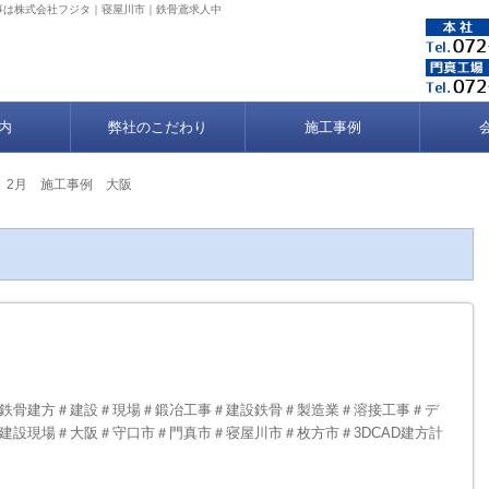
接工事は株式会社フジタ｜寝屋川市｜鉄骨鳶求人中
内
弊社のこだわり
施工事例
6年 2月 施工事例 大阪
鉄骨建方＃建設＃現場＃鍛冶工事＃建設鉄骨＃製造業＃溶接工事＃デ
建設現場＃大阪＃守口市＃門真市＃寝屋川市＃枚方市＃3DCAD建方計