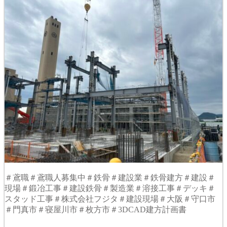
＃鳶職＃鳶職人募集中＃鉄骨＃建設業＃鉄骨建方＃建設＃
現場＃鍛冶工事＃建設鉄骨＃製造業＃溶接工事＃デッキ＃
スタッド工事＃株式会社フジタ＃建設現場＃大阪＃守口市
＃門真市＃寝屋川市＃枚方市＃3DCAD建方計画書